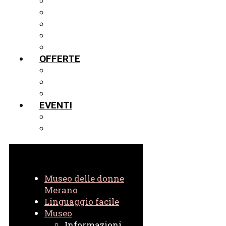
MOSTRE
LA VETRINA IN PRESTITO
TOUR VIRTUALE IN 3D
PROGETTI
ARCHIVIO
OFFERTE
GUIDE
SCUOLE
VIRTUALE
EVENTI
EVENTI ATTUALI
EVENTI IN ARCHIVIO
Museo delle donne
Merano
Linguaggio facile
Museo
Informazioni