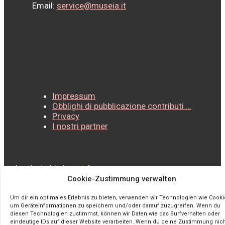
Email:
service@museia.it
Impressum
Obblighi di pubblicazione contributi …
Privacy
I nostri partner
made with
♥
by
loladesign.info
Cookie-Zustimmung verwalten
Um dir ein optimales Erlebnis zu bieten, verwenden wir Technologien wie Cooki
um Geräteinformationen zu speichern und/oder darauf zuzugreifen. Wenn du
diesen Technologien zustimmst, können wir Daten wie das Surfverhalten oder
eindeutige IDs auf dieser Website verarbeiten. Wenn du deine Zustimmung nic