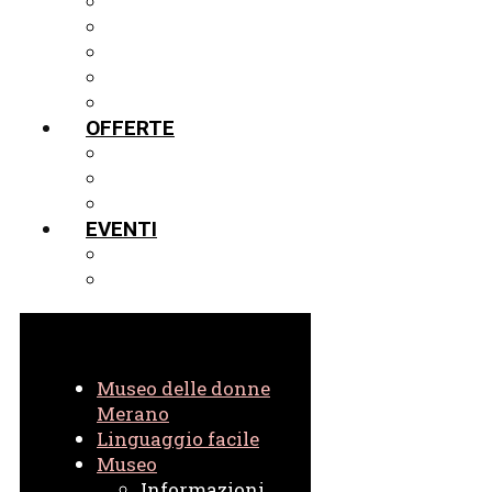
MOSTRE
LA VETRINA IN PRESTITO
TOUR VIRTUALE IN 3D
PROGETTI
ARCHIVIO
OFFERTE
GUIDE
SCUOLE
VIRTUALE
EVENTI
EVENTI ATTUALI
EVENTI IN ARCHIVIO
Museo delle donne
Merano
Linguaggio facile
Museo
Informazioni