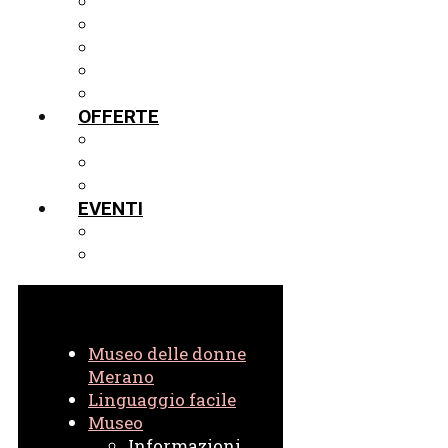
MOSTRE
LA VETRINA IN PRESTITO
TOUR VIRTUALE IN 3D
PROGETTI
ARCHIVIO
OFFERTE
GUIDE
SCUOLE
VIRTUALE
EVENTI
EVENTI ATTUALI
EVENTI IN ARCHIVIO
Museo delle donne
Merano
Linguaggio facile
Museo
Informazioni