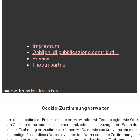
Impressum
Obblighi di pubblicazione contributi …
Privacy
I nostri partner
made with
♥
by
loladesign.info
Cookie-Zustimmung verwalten
Um dir ein optimales Erlebnis zu bieten, verwenden wir Technologien wie Cooki
um Geräteinformationen zu speichern und/oder darauf zuzugreifen. Wenn du
diesen Technologien zustimmst, können wir Daten wie das Surfverhalten oder
eindeutige IDs auf dieser Website verarbeiten. Wenn du deine Zustimmung nic
erteilst oder zurückziehst, können bestimmte Merkmale und Funktionen