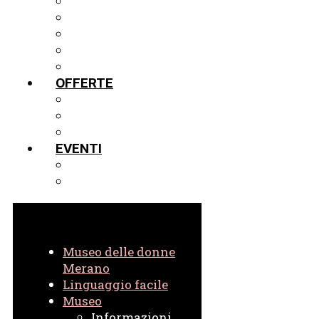
MOSTRE
LA VETRINA IN PRESTITO
TOUR VIRTUALE IN 3D
PROGETTI
ARCHIVIO
OFFERTE
GUIDE
SCUOLE
VIRTUALE
EVENTI
EVENTI ATTUALI
EVENTI IN ARCHIVIO
Museo delle donne
Merano
Linguaggio facile
Museo
Informazioni