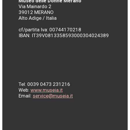
Museo delle Donne Merano
Via Mainardo 2
39012 MERANO
Alto Adige / Italia
cf/partita Iva: 00744170218
IBAN:
IT39V0813358593000304024389
Tel: 0039 0473 231216
Web:
www.museia.it
Email:
service@museia.it