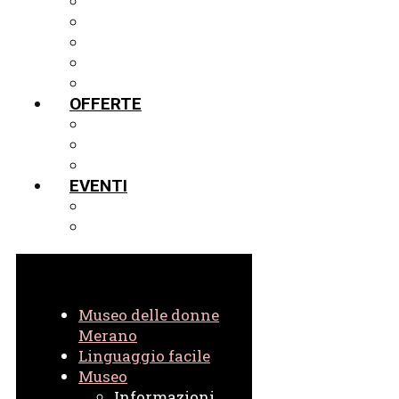
MOSTRE
LA VETRINA IN PRESTITO
TOUR VIRTUALE IN 3D
PROGETTI
ARCHIVIO
OFFERTE
GUIDE
SCUOLE
VIRTUALE
EVENTI
EVENTI ATTUALI
EVENTI IN ARCHIVIO
Museo delle donne
Merano
Linguaggio facile
Museo
Informazioni