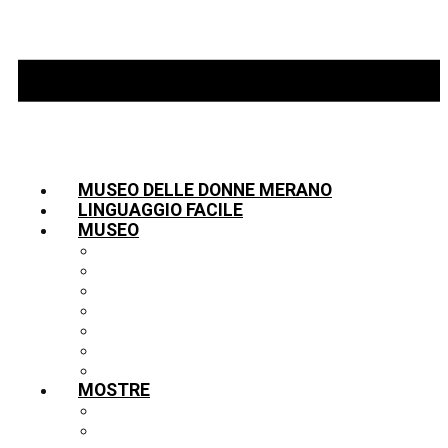
MUSEO DELLE DONNE MERANO
LINGUAGGIO FACILE
MUSEO
INFORMAZIONI
TEAM
LA STORIA
PARTNER
COLLEZIONE
BIBLIOTECA
PUBBLICAZIONI
MOSTRE
MOSTRE
LA VETRINA IN PRESTITO