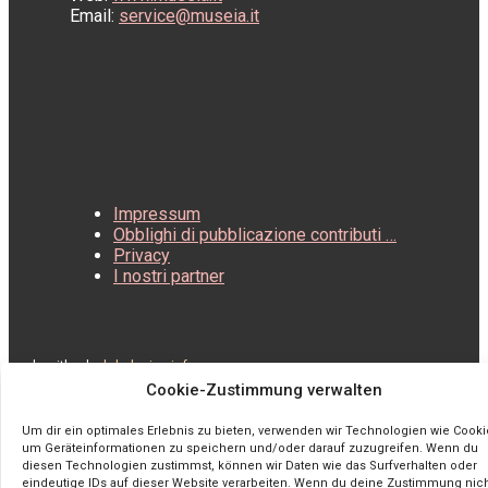
Email:
service@museia.it
Impressum
Obblighi di pubblicazione contributi …
Privacy
I nostri partner
made with
♥
by
loladesign.info
Cookie-Zustimmung verwalten
Um dir ein optimales Erlebnis zu bieten, verwenden wir Technologien wie Cooki
um Geräteinformationen zu speichern und/oder darauf zuzugreifen. Wenn du
diesen Technologien zustimmst, können wir Daten wie das Surfverhalten oder
eindeutige IDs auf dieser Website verarbeiten. Wenn du deine Zustimmung nic