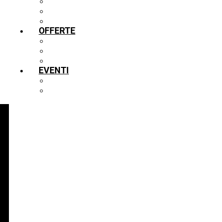
TOUR VIRTUALE IN 3D
PROGETTI
ARCHIVIO
OFFERTE
GUIDE
SCUOLE
VIRTUALE
EVENTI
EVENTI ATTUALI
EVENTI IN ARCHIVIO