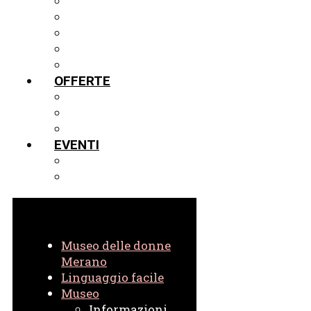
MOSTRE
LA VETRINA IN PRESTITO
TOUR VIRTUALE IN 3D
PROGETTI
ARCHIVIO
OFFERTE
GUIDE
SCUOLE
VIRTUALE
EVENTI
EVENTI ATTUALI
EVENTI IN ARCHIVIO
Museo delle donne
Merano
Linguaggio facile
Museo
Informazioni