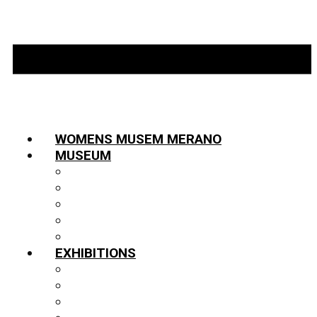
WOMENS MUSEM MERANO
MUSEUM
INFORMATION
TEAM
HISTORY
PARTNERS
PUBLICATIONS
EXHIBITIONS
EXHIBITION
THE SHOWCASE “ON EXCHANGE”
VIRTUAL 3D TOUR