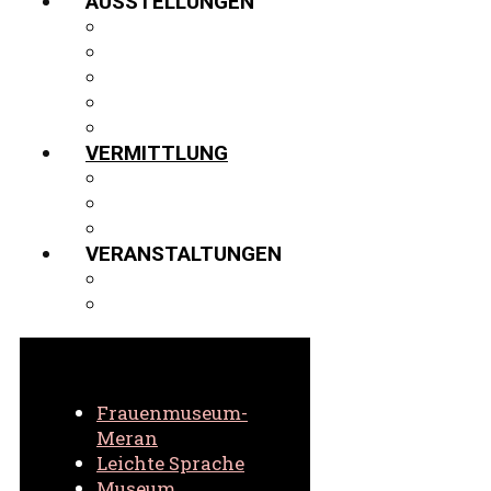
AUSSTELLUNGEN
AUSSTELLUNGEN
GASTVITRINE
PROJEKTE
VIRTUELLER 3D-RUNDGANG
ARCHIV
VERMITTLUNG
FÜHRUNGEN
SCHULEN
VIRTUELL
VERANSTALTUNGEN
AKTUELLE VERANSTALTUNGEN
ARCHIV VERANSTALTUNGEN
Frauenmuseum-
Meran
Leichte Sprache
Museum