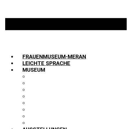
FRAUENMUSEUM-MERAN
LEICHTE SPRACHE
MUSEUM
INFORMATIONEN
TEAM
JOBS
GESCHICHTE
PARTNER:INNEN
FUNDUS
BIBLIOTHEK
PUBLIKATIONEN