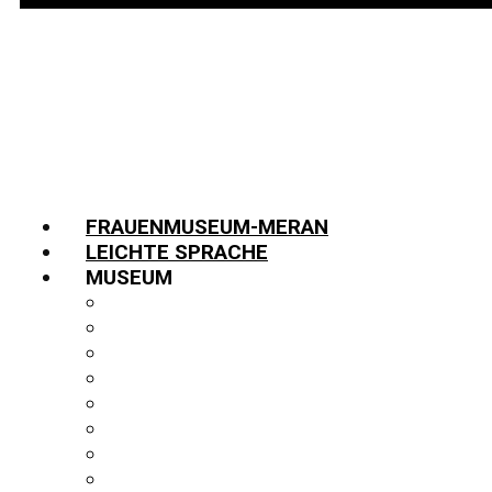
FRAUENMUSEUM-MERAN
LEICHTE SPRACHE
MUSEUM
INFORMATIONEN
TEAM
JOBS
GESCHICHTE
PARTNER:INNEN
FUNDUS
BIBLIOTHEK
PUBLIKATIONEN