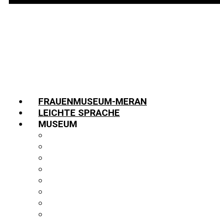
FRAUENMUSEUM-MERAN
LEICHTE SPRACHE
MUSEUM
INFORMATIONEN
TEAM
JOBS
GESCHICHTE
PARTNER:INNEN
FUNDUS
BIBLIOTHEK
PUBLIKATIONEN