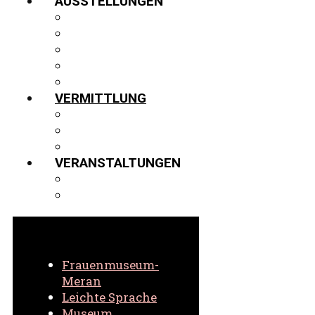
AUSSTELLUNGEN
AUSSTELLUNGEN
GASTVITRINE
PROJEKTE
VIRTUELLER 3D-RUNDGANG
ARCHIV
VERMITTLUNG
FÜHRUNGEN
SCHULEN
VIRTUELL
VERANSTALTUNGEN
AKTUELLE VERANSTALTUNGEN
ARCHIV VERANSTALTUNGEN
Frauenmuseum-
Meran
Leichte Sprache
Museum