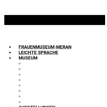
FRAUENMUSEUM-MERAN
LEICHTE SPRACHE
MUSEUM
INFORMATIONEN
TEAM
JOBS
GESCHICHTE
PARTNER:INNEN
FUNDUS
BIBLIOTHEK
PUBLIKATIONEN