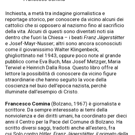
Inchiesta, a metà tra indagine giornalistica e
reportage storico, per conoscere da vicino alcuni dei
cattolici che si opposero al nazismo fino al sacrificio
della vita. Alcuni di questi sono diventati noti sia
dentro che fuori la Chiesa – i beati
Franz Jägerstätter
e Josef-Mayr-Nusser; altri sono ancora sconosciuti
come il giovanissimo Walter Klingenbeck,
ghigliottinato nel 1943, oppure poco note al grande
pubblico come Eva Buch, Max Josef Metzger, Maria
Terwiel e Heinrich Dalla Rosa. Questo libro offre al
lettore la possibilità di conoscere da vicino figure
straordinarie che hanno seguito la voce della
coscienza nel buio dell’epoca nazista, perchè
illuminate dall’esempio di Cristo.
Francesco Comina
(Bolzano, 1967) è giornalista e
scrittore. Da sempre interessato ai temi della
nonviolenza e dei diritti umani, ha coordinato per dieci
anni il Centro per la Pace del Comune di Bolzano. Ha
scritto diversi saggi, tradotti anche all’estero, fra
cui
Solo contro Hitler. Franz Jägerstätter, il primato della