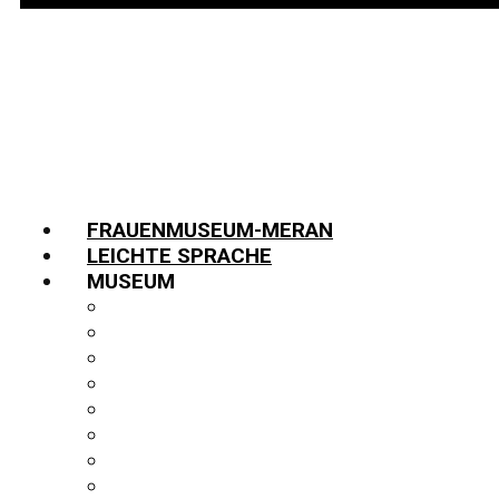
FRAUENMUSEUM-MERAN
LEICHTE SPRACHE
MUSEUM
INFORMATIONEN
TEAM
JOBS
GESCHICHTE
PARTNER:INNEN
FUNDUS
BIBLIOTHEK
PUBLIKATIONEN