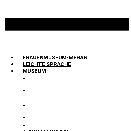
FRAUENMUSEUM-MERAN
LEICHTE SPRACHE
MUSEUM
INFORMATIONEN
TEAM
JOBS
GESCHICHTE
PARTNER:INNEN
FUNDUS
BIBLIOTHEK
PUBLIKATIONEN