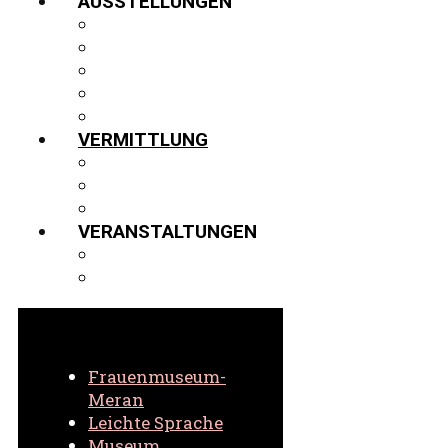
AUSSTELLUNGEN
AUSSTELLUNGEN
GASTVITRINE
PROJEKTE
VIRTUELLER 3D-RUNDGANG
ARCHIV
VERMITTLUNG
FÜHRUNGEN
SCHULEN
VIRTUELL
VERANSTALTUNGEN
AKTUELLE VERANSTALTUNGEN
ARCHIV VERANSTALTUNGEN
Frauenmuseum-
Meran
Leichte Sprache
Museum