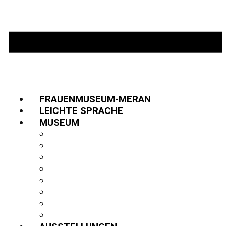
FRAUENMUSEUM-MERAN
LEICHTE SPRACHE
MUSEUM
INFORMATIONEN
TEAM
JOBS
GESCHICHTE
PARTNER:INNEN
FUNDUS
BIBLIOTHEK
PUBLIKATIONEN