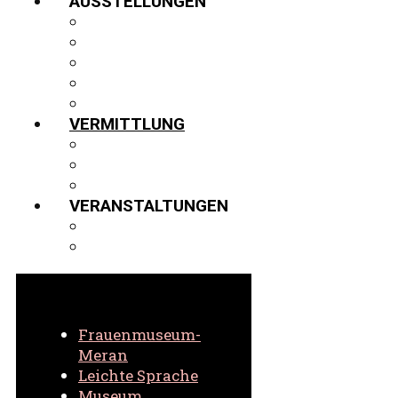
AUSSTELLUNGEN
AUSSTELLUNGEN
GASTVITRINE
PROJEKTE
VIRTUELLER 3D-RUNDGANG
ARCHIV
VERMITTLUNG
FÜHRUNGEN
SCHULEN
VIRTUELL
VERANSTALTUNGEN
AKTUELLE VERANSTALTUNGEN
ARCHIV VERANSTALTUNGEN
Frauenmuseum-
Meran
Leichte Sprache
Museum