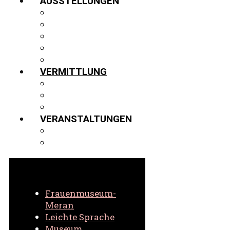
AUSSTELLUNGEN
AUSSTELLUNGEN
GASTVITRINE
PROJEKTE
VIRTUELLER 3D-RUNDGANG
ARCHIV
VERMITTLUNG
FÜHRUNGEN
SCHULEN
VIRTUELL
VERANSTALTUNGEN
AKTUELLE VERANSTALTUNGEN
ARCHIV VERANSTALTUNGEN
Frauenmuseum-
Meran
Leichte Sprache
Museum