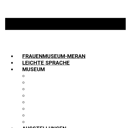
FRAUENMUSEUM-MERAN
LEICHTE SPRACHE
MUSEUM
INFORMATIONEN
TEAM
JOBS
GESCHICHTE
PARTNER:INNEN
FUNDUS
BIBLIOTHEK
PUBLIKATIONEN