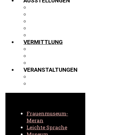
AUSSTELLUNGEN
AUSSTELLUNGEN
GASTVITRINE
PROJEKTE
VIRTUELLER 3D-RUNDGANG
ARCHIV
VERMITTLUNG
FÜHRUNGEN
SCHULEN
VIRTUELL
VERANSTALTUNGEN
AKTUELLE VERANSTALTUNGEN
ARCHIV VERANSTALTUNGEN
Frauenmuseum-
Meran
Leichte Sprache
Museum