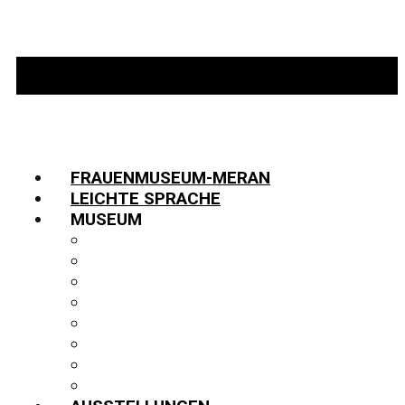
FRAUENMUSEUM-MERAN
LEICHTE SPRACHE
MUSEUM
INFORMATIONEN
TEAM
JOBS
GESCHICHTE
PARTNER:INNEN
FUNDUS
BIBLIOTHEK
PUBLIKATIONEN