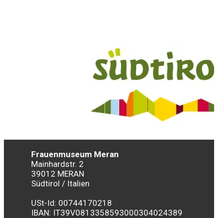
Frauenmuseum Meran
Mainhardstr. 2
39012 MERAN
Südtirol / Italien
USt-Id: 00744170218
IBAN:
IT39V0813358593000304024389