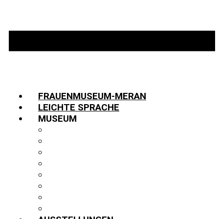
FRAUENMUSEUM-MERAN
LEICHTE SPRACHE
MUSEUM
INFORMATIONEN
TEAM
JOBS
GESCHICHTE
PARTNER:INNEN
FUNDUS
BIBLIOTHEK
PUBLIKATIONEN