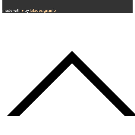
made with
♥
by
loladesign.info