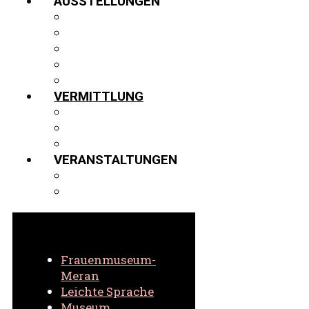
AUSSTELLUNGEN
AUSSTELLUNGEN
GASTVITRINE
PROJEKTE
VIRTUELLER 3D-RUNDGANG
ARCHIV
VERMITTLUNG
FÜHRUNGEN
SCHULEN
VIRTUELL
VERANSTALTUNGEN
AKTUELLE VERANSTALTUNGEN
ARCHIV VERANSTALTUNGEN
Frauenmuseum-
Meran
Leichte Sprache
Museum