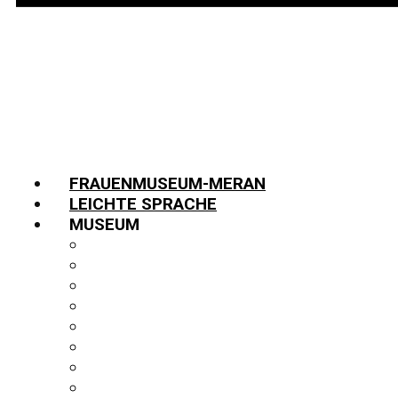
FRAUENMUSEUM-MERAN
LEICHTE SPRACHE
MUSEUM
INFORMATIONEN
TEAM
JOBS
GESCHICHTE
PARTNER:INNEN
FUNDUS
BIBLIOTHEK
PUBLIKATIONEN