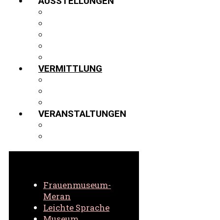
AUSSTELLUNGEN
AUSSTELLUNGEN
GASTVITRINE
PROJEKTE
VIRTUELLER 3D-RUNDGANG
ARCHIV
VERMITTLUNG
FÜHRUNGEN
SCHULEN
VIRTUELL
VERANSTALTUNGEN
AKTUELLE VERANSTALTUNGEN
ARCHIV VERANSTALTUNGEN
Frauenmuseum-
Meran
Leichte Sprache
Museum