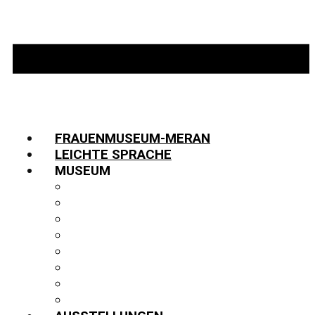
FRAUENMUSEUM-MERAN
LEICHTE SPRACHE
MUSEUM
INFORMATIONEN
TEAM
JOBS
GESCHICHTE
PARTNER:INNEN
FUNDUS
BIBLIOTHEK
PUBLIKATIONEN